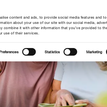
lise content and ads, to provide social media features and to
ne
Mondi Tematici
Info
Chi siamo
Solo il meglio!
ormation about your use of our site with our social media, adver
y combine it with other information that you’ve provided to th
r use of their services.
Preferences
Statistics
Marketing