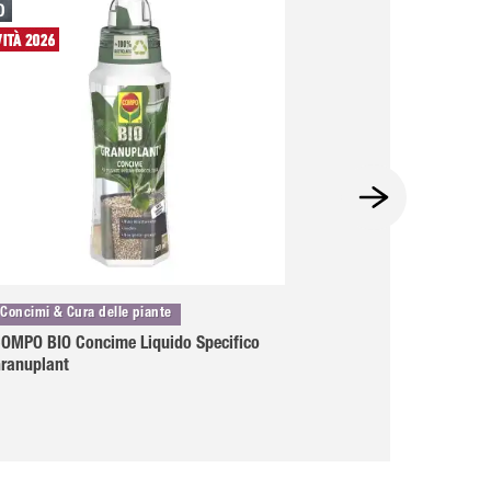
Concimi & Cura delle piante
Concimi & Cura del
OMPO BIO Concime Liquido Specifico
COMPO BIO Aqua 
ranuplant
Granulare Univers