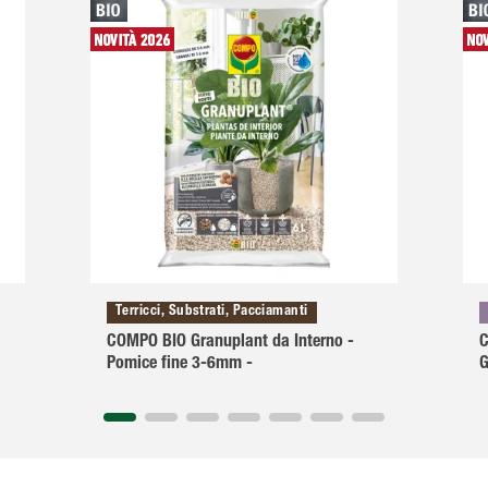
Terricci, Substrati, Pacciamanti
COMPO BIO Granuplant da Interno -
C
Pomice fine 3-6mm -
G