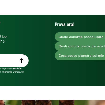
O
Prova ora!
l tuo
Quale concime posso usare p
i” è
Quali sono le piante più adat
Cosa posso piantare sul mio
sulla privacy
termini e
i imprecise. Per favore,