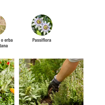
 o erba
Passiflora
ntana