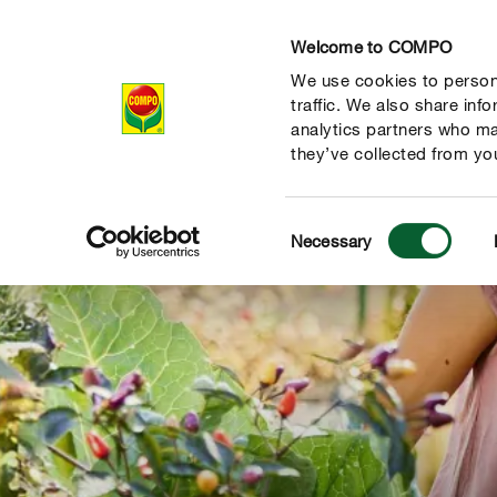
Welcome to COMPO
We use cookies to persona
Prodotti
Magazi
traffic. We also share inf
analytics partners who ma
they’ve collected from you
Consent
Necessary
Selection