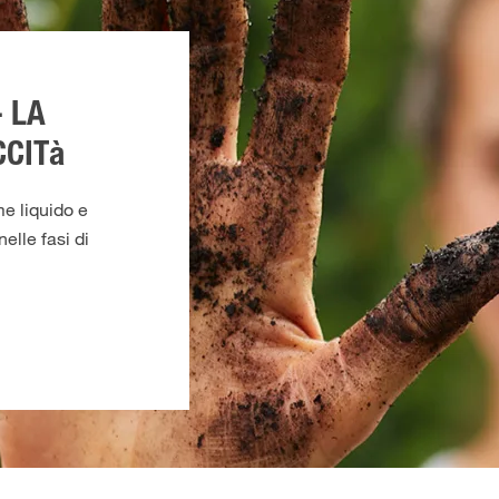
 LA
CCITà
me liquido e
elle fasi di