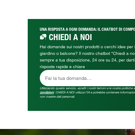
UNA RISPOSTA A OGNI DOMANDA: IL CHATBOT DI COMP
CHIEDI A NOI
Hai domande sui nostri prodotti o cerchi idee per i
giardino o balcone? Il nostro chatbot “Chiedi a no
sempre a tua disposizione, 24 ore su 24, per darti
risposte rapide e chiare
Fai la tua domanda…
Utilizzando questo servizio, accetti i nostri termini e le nostre politiche 
condizioni
. CHIEDI A NOI utilizza l’IA e potrebbe contenere informazion
non inserire dati personali.