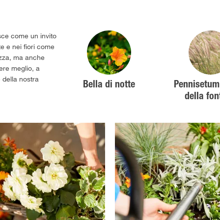
sce come un invito
te e nei fiori come
llezza, ma anche
ere meglio, a
 della nostra
Bella di notte
Pennisetum
della fo