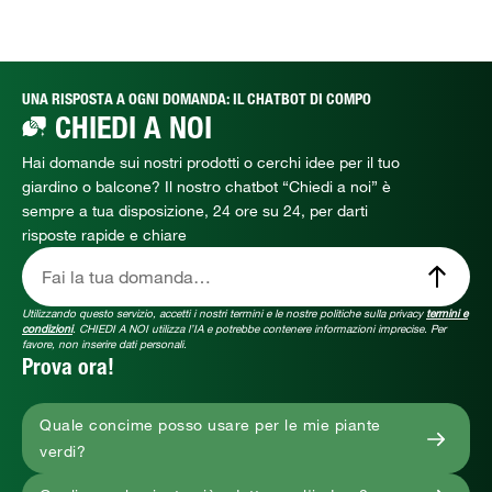
UNA RISPOSTA A OGNI DOMANDA: IL CHATBOT DI COMPO
CHIEDI A NOI
Hai domande sui nostri prodotti o cerchi idee per il tuo
giardino o balcone? Il nostro chatbot “Chiedi a noi” è
sempre a tua disposizione, 24 ore su 24, per darti
risposte rapide e chiare
Fai la tua domanda…
Utilizzando questo servizio, accetti i nostri termini e le nostre politiche sulla privacy
termini e
condizioni
. CHIEDI A NOI utilizza l’IA e potrebbe contenere informazioni imprecise. Per
favore, non inserire dati personali.
Prova ora!
Quale concime posso usare per le mie piante
verdi?