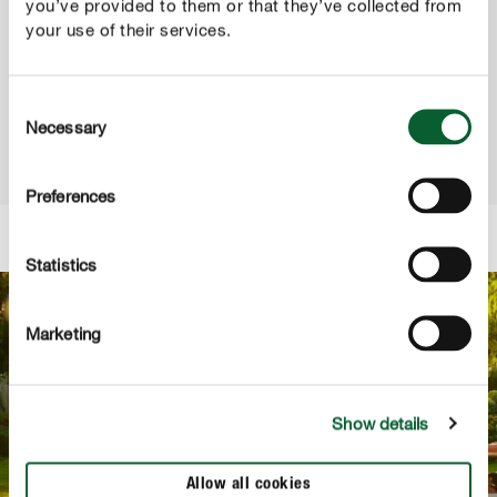
you’ve provided to them or that they’ve collected from
Scopri la linea completa di terriccio, concime liquido e
your use of their services.
concime prato per una protezione naturale nelle fasi di
siccità!
Consent
Necessary
Selection
SCOPRI DI PIÙ
Preferences
Statistics
Marketing
Show details
Allow all cookies