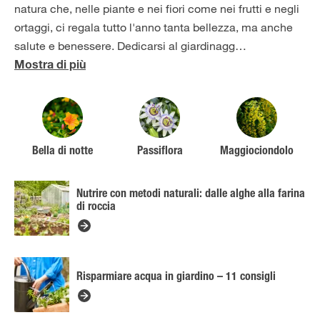
natura che, nelle piante e nei fiori come nei frutti e negli
ortaggi, ci regala tutto l'anno tanta bellezza, ma anche
salute e benessere. Dedicarsi al giardinagg
…
Mostra di più
Bella di notte
Passiflora
Maggiociondolo
Nutrire con metodi naturali: dalle alghe alla farina
di roccia
Risparmiare acqua in giardino – 11 consigli